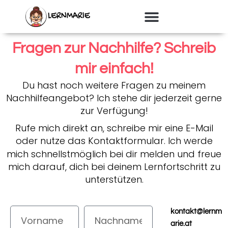
Zum
Inhalt
springen
Fragen zur Nachhilfe? Schreib
mir einfach!
Du hast noch weitere Fragen zu meinem
Nachhilfeangebot?
Ich stehe dir jederzeit gerne
zur Verfügung!
Rufe mich direkt an, schreibe mir eine E-Mail
oder nutze das Kontaktformular.
Ich werde
mich schnellstmöglich bei dir melden und freue
mich darauf, dich bei deinem Lernfortschritt zu
unterstützen.
V
N
kontakt@lernm
o
a
arie.at