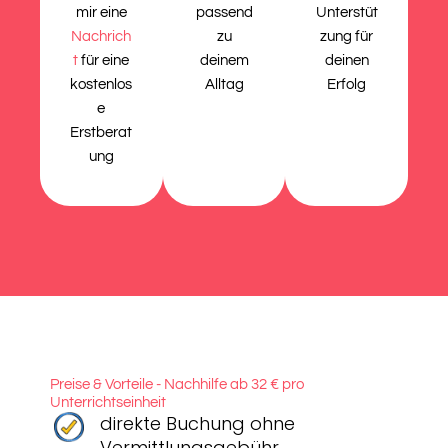
mir eine
passend
Unterstüt
Nachrich
zu
zung für
t
für eine
deinem
deinen
kostenlos
Alltag
Erfolg
e
Erstberat
ung
Preise & Vorteile - Nachhilfe ab 32 € pro
Unterrichtseinheit
direkte Buchung ohne
Vermittlungsgebühr